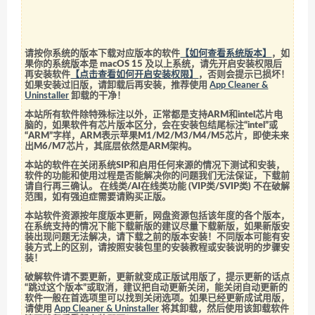
请按你系统的版本下载对应版本的软件
【如何查看系统版本】
，如
果你的系统版本是 macOS 15 及以上系统，请先开启安装权限后
再安装软件
【点击查看如何开启安装权限】
，否则会提示已损坏！
如果安装过旧版，请卸载后再安装，推荐使用
App Cleaner &
Uninstaller
卸载的干净！
本站所有软件除特殊标注以外，正常都是支持ARM和intel芯片电
脑的，如果软件有芯片版本区分，会在安装包结尾标注“intel”或
“ARM”字样，ARM表示苹果M1/M2/M3/M4/M5芯片，即使未来
出M6/M7芯片，其底层依然是ARM架构。
本站的软件在关闭系统SIP和启用任何来源的情况下测试和安装，
软件的功能和使用过程是否能解决你的问题我们无法保证，下载前
请自行再三确认。 在线类/AI在线类功能 (VIP类/SVIP类) 不在破解
范围，如有强迫症需要请购买正版。
本站软件资源按年度版本更新，网盘资源包括该年度的各个版本，
在系统支持的情况下能下载新版的建议尽量下载新版，如果新版安
装出现问题无法解决，请下载之前的版本安装！不同版本可能有安
装方式上的区别，请按照安装包里的安装教程或安装说明的步骤安
装！
破解软件请不要更新，更新就变成正版试用版了，提示更新的话点
“跳过这个版本”或取消，建议把自动更新关闭，能关闭自动更新的
软件一般在首选项里可以找到关闭选项。如果已经更新成试用版，
请使用
App Cleaner & Uninstaller
将其卸载，然后使用该卸载软件