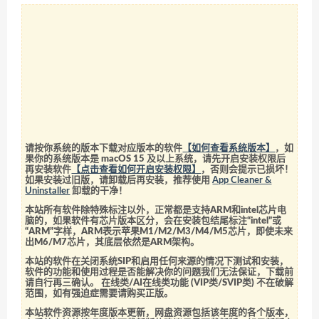
请按你系统的版本下载对应版本的软件
【如何查看系统版本】
，如
果你的系统版本是 macOS 15 及以上系统，请先开启安装权限后
再安装软件
【点击查看如何开启安装权限】
，否则会提示已损坏！
如果安装过旧版，请卸载后再安装，推荐使用
App Cleaner &
Uninstaller
卸载的干净！
本站所有软件除特殊标注以外，正常都是支持ARM和intel芯片电
脑的，如果软件有芯片版本区分，会在安装包结尾标注“intel”或
“ARM”字样，ARM表示苹果M1/M2/M3/M4/M5芯片，即使未来
出M6/M7芯片，其底层依然是ARM架构。
本站的软件在关闭系统SIP和启用任何来源的情况下测试和安装，
软件的功能和使用过程是否能解决你的问题我们无法保证，下载前
请自行再三确认。 在线类/AI在线类功能 (VIP类/SVIP类) 不在破解
范围，如有强迫症需要请购买正版。
本站软件资源按年度版本更新，网盘资源包括该年度的各个版本，