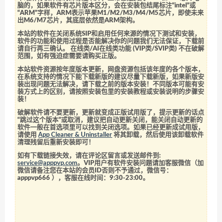
脑的，如果软件有芯片版本区分，会在安装包结尾标注“intel”或
“ARM”字样，ARM表示苹果M1/M2/M3/M4/M5芯片，即使未来
出M6/M7芯片，其底层依然是ARM架构。
本站的软件在关闭系统SIP和启用任何来源的情况下测试和安装，
软件的功能和使用过程是否能解决你的问题我们无法保证，下载前
请自行再三确认。 在线类/AI在线类功能 (VIP类/SVIP类) 不在破解
范围，如有强迫症需要请购买正版。
本站软件资源按年度版本更新，网盘资源包括该年度的各个版本，
在系统支持的情况下能下载新版的建议尽量下载新版，如果新版安
装出现问题无法解决，请下载之前的版本安装！不同版本可能有安
装方式上的区别，请按照安装包里的安装教程或安装说明的步骤安
装！
破解软件请不要更新，更新就变成正版试用版了，提示更新的话点
“跳过这个版本”或取消，建议把自动更新关闭，能关闭自动更新的
软件一般在首选项里可以找到关闭选项。如果已经更新成试用版，
请使用
App Cleaner & Uninstaller
将其卸载，然后使用该卸载软件
清理残留后重新安装即可！
如有下载链接失效，请在评论区留言或发送邮件到:
service@apppvp.com
。VIP用户有软件安装问题请加客服微信（加
微信请备注您在本站的会员ID否则不予通过，微信号：
apppvp666
），客服在线时间：9:30-23:00。