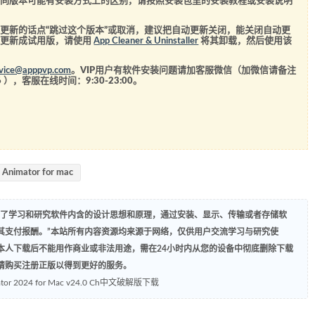
不同版本可能有安装方式上的区别，请按照安装包里的安装教程或安装说明
更新的话点“跳过这个版本”或取消，建议把自动更新关闭，能关闭自动更
经更新成试用版，请使用
App Cleaner & Uninstaller
将其卸载，然后使用该
rvice@apppvp.com
。VIP用户有软件安装问题请加客服微信（加微信请备注
6
），客服在线时间：9:30-23:00。
 Animator for mac
为了学习和研究软件内含的设计思想和原理，通过安装、显示、传输或者存储软
其支付报酬。”本站所有内容资源均来源于网络，仅供用户交流学习与研究使
本人下载后不能用作商业或非法用途，需在24小时内从您的设备中彻底删除下载
请购买注册正版以得到更好的服务。
imator 2024 for Mac v24.0 Ch中文破解版下载