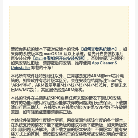
请按你系统的版本下载对应版本的软件
【如何查看系统版本】
，如
果你的系统版本是 macOS 15 及以上系统，请先开启安装权限后
再安装软件
【点击查看如何开启安装权限】
，否则会提示已损坏！
如果安装过旧版，请卸载后再安装，推荐使用
App Cleaner &
Uninstaller
卸载的干净！
本站所有软件除特殊标注以外，正常都是支持ARM和intel芯片电
脑的，如果软件有芯片版本区分，会在安装包结尾标注“intel”或
“ARM”字样，ARM表示苹果M1/M2/M3/M4/M5芯片，即使未来
出M6/M7芯片，其底层依然是ARM架构。
本站的软件在关闭系统SIP和启用任何来源的情况下测试和安装，
软件的功能和使用过程是否能解决你的问题我们无法保证，下载前
请自行再三确认。 在线类/AI在线类功能 (VIP类/SVIP类) 不在破解
范围，如有强迫症需要请购买正版。
本站软件资源按年度版本更新，网盘资源包括该年度的各个版本，
在系统支持的情况下能下载新版的建议尽量下载新版，如果新版安
装出现问题无法解决，请下载之前的版本安装！不同版本可能有安
装方式上的区别，请按照安装包里的安装教程或安装说明的步骤安