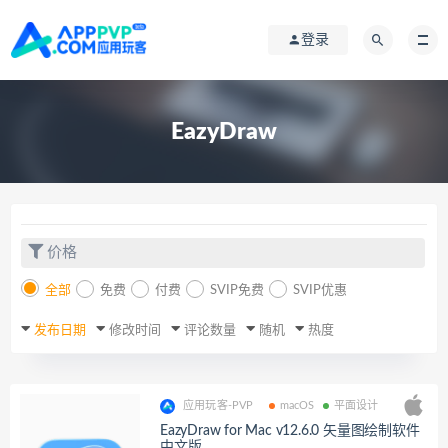
登录
EazyDraw
价格
全部
免费
付费
SVIP免费
SVIP优惠
发布日期
修改时间
评论数量
随机
热度
应用玩客-PVP
macOS
平面设计
EazyDraw for Mac v12.6.0 矢量图绘制软件
中文版