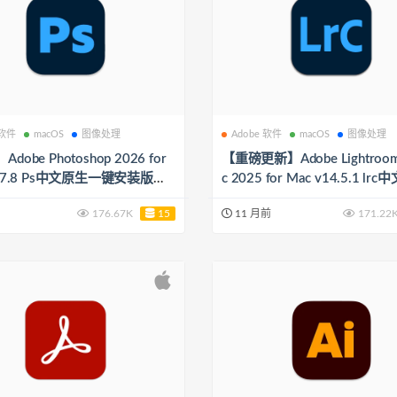
 软件
macOS
图像处理
Adobe 软件
macOS
图像处理
dobe Photoshop 2026 for
【重磅更新】Adobe Lightroom 
v27.8 Ps中文原生一键安装版
c 2025 for Mac v14.5.1 lr
除工具 CameraRaw 18.4 滤
一键安装版（无需登录账号可
176.67K
15
11 月前
171.22
）
用！）