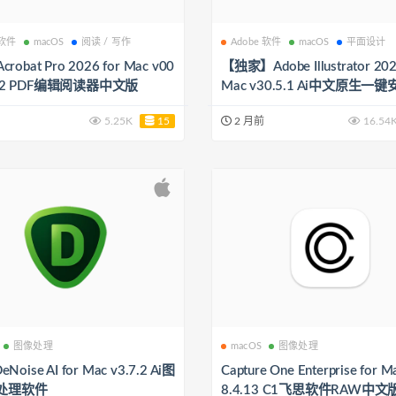
 软件
macOS
阅读 / 写作
Adobe 软件
macOS
平面设计
 Acrobat Pro 2026 for Mac v00
【独家】Adobe Illustrator 202
662 PDF编辑阅读器中文版
Mac v30.5.1 Ai中文原生一
（完美适配Apple M5芯片原
5.25K
15
2 月前
16.54
启动速度超快）
图像处理
macOS
图像处理
eNoise AI for Mac v3.7.2 Ai图
Capture One Enterprise for M
处理软件
8.4.13 C1飞思软件RAW中文