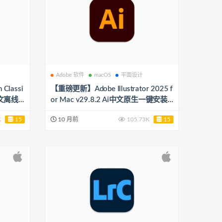
Adobe 软件
macOS
平面设计
Classi
【重磅更新】Adobe Illustrator 2025 f
c中文离线
or Mac v29.8.2 Ai中文原生一键安装
断网使
版（完美适配Apple M4芯片原生运
K
15
10 月前
105.73K
15
行，启动速度超快）